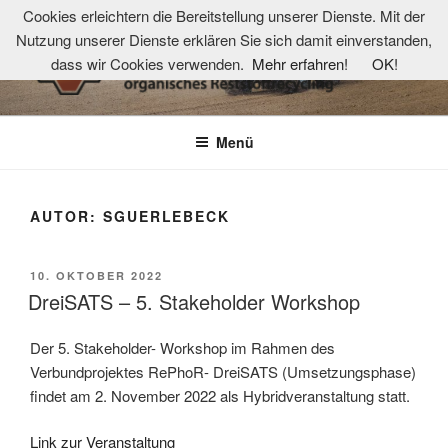
Zum
Cookies erleichtern die Bereitstellung unserer Dienste. Mit der
Inhalt
Nutzung unserer Dienste erklären Sie sich damit einverstanden,
springen
dass wir Cookies verwenden.
Mehr erfahren!
OK!
TKOR-NETZWERK
Technologie- und Kompetenzzentrum organisches Reststoffrecycling
Menü
AUTOR:
SGUERLEBECK
VERÖFFENTLICHT
10. OKTOBER 2022
AM
DreiSATS – 5. Stakeholder Workshop
Der 5. Stakeholder- Workshop im Rahmen des
Verbundprojektes RePhoR- DreiSATS (Umsetzungsphase)
findet am 2. November 2022 als Hybridveranstaltung statt.
Link zur Veranstaltung