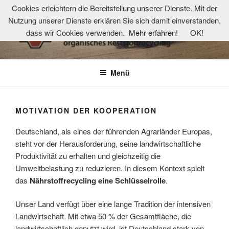
Zum
Cookies erleichtern die Bereitstellung unserer Dienste. Mit der
Inhalt
Nutzung unserer Dienste erklären Sie sich damit einverstanden,
springen
dass wir Cookies verwenden.
Mehr erfahren!
OK!
TKOR-NETZWERK
Technologie- und Kompetenzzentrum organisches Reststoffrecycling
Menü
MOTIVATION DER KOOPERATION
Deutschland, als eines der führenden Agrarländer Europas,
steht vor der Herausforderung, seine landwirtschaftliche
Produktivität zu erhalten und gleichzeitig die
Umweltbelastung zu reduzieren. In diesem Kontext spielt
das
Nährstoffrecycling eine Schlüsselrolle
.
Unser Land verfügt über eine lange Tradition der intensiven
Landwirtschaft. Mit etwa 50 % der Gesamtfläche, die
landwirtschaftlich genutzt wird, ist Deutschland stark von