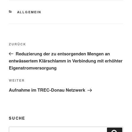
KATEGORIEN
ALLGEMEIN
Beitragsnavigation
Vorheriger
ZURÜCK
Beitrag
Reduzierung der zu entsorgenden Mengen an
entwässertem Klärschlamm in Verbindung mit erhöhter
Eigenstromversorgung
Nächster
WEITER
Beitrag
Aufnahme im TREC-Donau Netzwerk
SUCHE
Suche
Suche