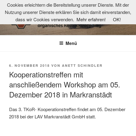
Zum
Cookies erleichtern die Bereitstellung unserer Dienste. Mit der
Inhalt
Nutzung unserer Dienste erklären Sie sich damit einverstanden,
springen
dass wir Cookies verwenden.
Mehr erfahren!
OK!
TKOR-NETZWERK
Technologie- und Kompetenzzentrum organisches Reststoffrecycling
Menü
VERÖFFENTLICHT
6. NOVEMBER 2018
VON
ANETT SCHINDLER
AM
Kooperationstreffen mit
anschließendem Workshop am 05.
Dezember 2018 in Markranstädt
Das 3. TKoR- Kooperationstreffen findet am 05. Dezember
2018 bei der LAV Markranstädt GmbH statt.