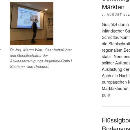
Märkten
7. AUGUST 20
Gestützt durch
inländischer S
Schrottaufkomm
die Stahlschrot
regionalem Bed
r
Dr.-Ing. Martin Wett, Geschäftsführer
und Gesellschafter der
stabil. Nennen
Abwasserreinigungs-Ingenieur-GmbH
solider Auftra
Sachsen, aus Dresden.
Auslastung der
Auch die Nach
europäischen Na
Marktakteuren 
EU-R
Flüssigbo
Bodenaus