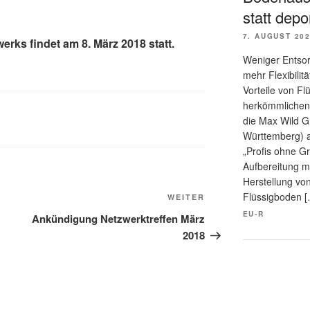
statt depo
7. AUGUST 20
erks findet am 8. März 2018 statt.
Weniger Entsor
mehr Flexibilitä
Vorteile von F
herkömmlichen 
die Max Wild G
Württemberg) au
„Profis ohne G
Aufbereitung mi
Herstellung von
Flüssigboden [
Nächster
WEITER
Beitrag
EU-R
Ankündigung Netzwerktreffen März
2018