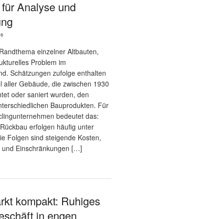
 für Analyse und
ung
26
n Randthema einzelner Altbauten,
ukturelles Problem im
d. Schätzungen zufolge enthalten
el aller Gebäude, die zwischen 1930
tet oder saniert wurden, den
unterschiedlichen Bauprodukten. Für
lingunternehmen bedeutet das:
Rückbau erfolgen häufig unter
ie Folgen sind steigende Kosten,
 und Einschränkungen […]
rkt kompakt: Ruhiges
schäft in engen