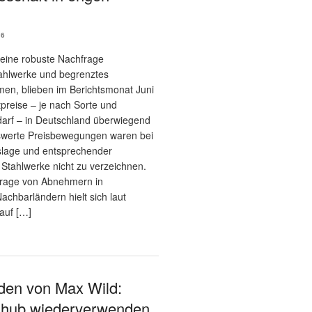
26
 eine robuste Nachfrage
tahlwerke und begrenztes
en, blieben im Berichtsmonat Juni
tpreise – je nach Sorte und
arf – in Deutschland überwiegend
swerte Preisbewegungen waren bei
gslage und entsprechender
 Stahlwerke nicht zu verzeichnen.
frage von Abnehmern in
chbarländern hielt sich laut
auf […]
den von Max Wild:
hub wiederverwenden