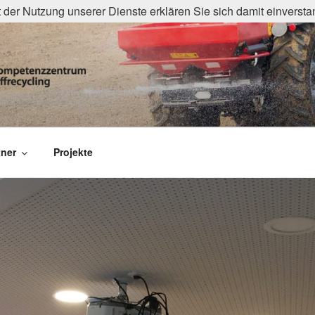
it der Nutzung unserer Dienste erklären Sie sich damit einvers
ZWERK
trum organisches Reststoffrecycling
tner
Projekte