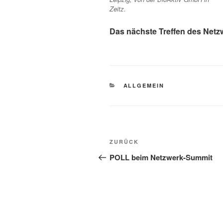
Zeitz.
Das nächste Treffen des Netzw
KATEGORIEN
ALLGEMEIN
Beitragsnavigation
Vorheriger
ZURÜCK
Beitrag
POLL beim Netzwerk-Summit