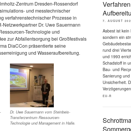
Verfahren
lmholtz-Zentrum Dresden-Rossendorf
 simulations- und messtechnischer
Aufbereit
ng verfahrenstechnischer Prozesse in
7. AUGUST 20
R-Netzwerkpartner Dr. Uwe Sauermann
Asbest ist kei
 Ressourcen-Technologie und
sondern ein str
ee zur Abfallentsorgung bei Großfestivals
Gebäudebestan
irma DiaCCon präsentierte seine
rund drei Viert
serreinigung und Wasseraufbereitung.
und 1993 errich
Schadstoff in 
Bau- und Recyc
Sanierung und 
Unsicherheit. D
Verzögerungen
EU-R
-
Dr. Uwe Sauermann vom Steinbeis-
Transferzentrum Ressourcen-
Schrottma
Technologie und Management in Halle.
Sommerge