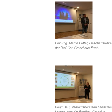
Dipl.-Ing. Martin Rüffer, Geschäftsführe
der DiaCCon GmbH aus Fürth.
Birgit Haß, Verkaufsberaterin Landkreis
Leipzig, von der BioAktiv GmbH in