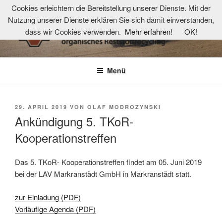
Zum
Cookies erleichtern die Bereitstellung unserer Dienste. Mit der
Inhalt
Nutzung unserer Dienste erklären Sie sich damit einverstanden,
springen
dass wir Cookies verwenden.
Mehr erfahren!
OK!
TKOR-NETZWERK
Technologie- und Kompetenzzentrum organisches Reststoffrecycling
Menü
VERÖFFENTLICHT
29. APRIL 2019
VON
OLAF MODROZYNSKI
AM
Ankündigung 5. TKoR-
Kooperationstreffen
Das 5. TKoR- Kooperationstreffen findet am 05. Juni 2019
bei der LAV Markranstädt GmbH in Markranstädt statt.
zur Einladung (PDF)
Vorläufige Agenda (PDF)