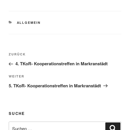
KATEGORIEN
ALLGEMEIN
Beitragsnavigation
Vorheriger
ZURÜCK
Beitrag
4. TKoR- Kooperationstreffen in Markranstädt
Nächster
WEITER
Beitrag
5. TKoR- Kooperationstreffen in Markranstädt
SUCHE
Suche
Suche