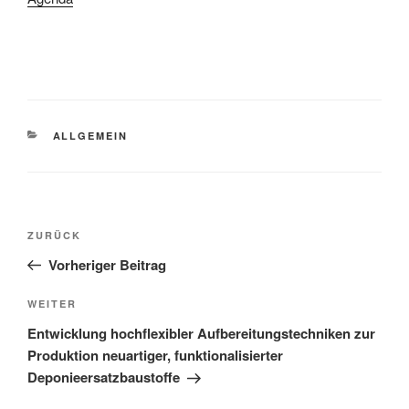
KATEGORIEN
ALLGEMEIN
Beitragsnavigation
Vorheriger
ZURÜCK
Beitrag
Vorheriger Beitrag
Nächster
WEITER
Beitrag
Entwicklung hochflexibler Aufbereitungstechniken zur
Produktion neuartiger, funktionalisierter
Deponieersatzbaustoffe