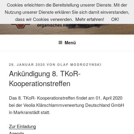
Zum
Cookies erleichtern die Bereitstellung unserer Dienste. Mit der
Inhalt
Nutzung unserer Dienste erklären Sie sich damit einverstanden,
springen
dass wir Cookies verwenden.
Mehr erfahren!
OK!
TKOR-NETZWERK
Technologie- und Kompetenzzentrum organisches Reststoffrecycling
Menü
VERÖFFENTLICHT
29. JANUAR 2020
VON
OLAF MODROZYNSKI
AM
Ankündigung 8. TKoR-
Kooperationstreffen
Das 8. TKoR- Kooperationstreffen findet am 01. April 2020
bei der Veolia Klärschlammverwertung Deutschland GmbH
in Markranstädt statt.
Zur Einladung
Agenda