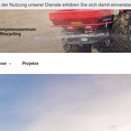
it der Nutzung unserer Dienste erklären Sie sich damit einvers
ZWERK
trum organisches Reststoffrecycling
tner
Projekte