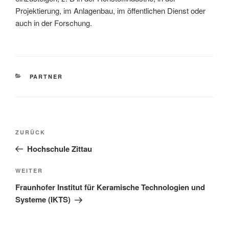
Projektierung, im Anlagenbau, im öffentlichen Dienst oder
auch in der Forschung.
KATEGORIEN
PARTNER
Beitragsnavigation
Vorheriger
ZURÜCK
Beitrag
Hochschule Zittau
Nächster
WEITER
Beitrag
Fraunhofer Institut für Keramische Technologien und
Systeme (IKTS)