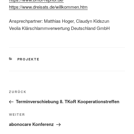
https://www.dreisats.de/willkommen.htm
Ansprechpartner: Matthias Hoger, Claudyn Kidszun
Veolia Klärschlammverwertung Deutschland GmbH
KATEGORIEN
PROJEKTE
Beitragsnavigation
Vorheriger
ZURÜCK
Beitrag
Terminverschiebung 8. TKoR Kooperationstreffen
Nächster
WEITER
Beitrag
abonocare Konferenz