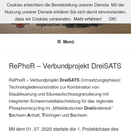
Zum
Cookies erleichtern die Bereitstellung unserer Dienste. Mit der
Inhalt
Nutzung unserer Dienste erklären Sie sich damit einverstanden,
springen
dass wir Cookies verwenden.
Mehr erfahren!
OK!
TKOR-NETZWERK
Technologie- und Kompetenzzentrum organisches Reststoffrecycling
Menü
RePhoR – Verbundprojekt DreiSATS
RePhoR – Verbundprojekt
DreiSATS
(Umsetzungsphase):
Technologiedemonstration zur Kombination von
Staubfeuerung und Säureaufschlussgranulierung mit
integrierter Schwermetallabscheidung für das regionale
Phosphorrecycling im „Mitteldeutschen
Drei
ländereck“
S
achsen-
A
nhalt,
T
hüringen und
S
achsen
Mit dem 01. 07. 2020 startete die 1. Projektphase des