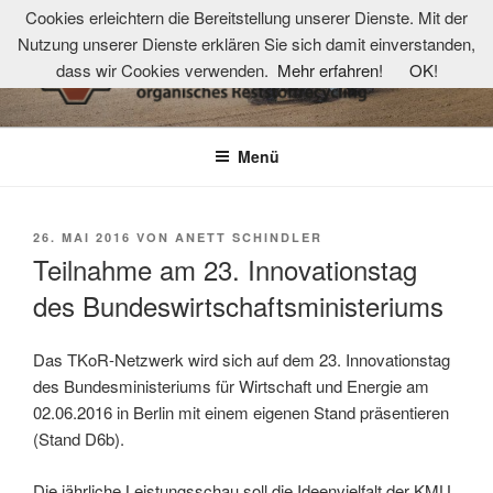
Zum
Cookies erleichtern die Bereitstellung unserer Dienste. Mit der
Inhalt
Nutzung unserer Dienste erklären Sie sich damit einverstanden,
springen
dass wir Cookies verwenden.
Mehr erfahren!
OK!
TKOR-NETZWERK
Technologie- und Kompetenzzentrum organisches Reststoffrecycling
Menü
VERÖFFENTLICHT
26. MAI 2016
VON
ANETT SCHINDLER
AM
Teilnahme am 23. Innovationstag
des Bundeswirtschaftsministeriums
Das TKoR-Netzwerk wird sich auf dem 23. Innovationstag
des Bundesministeriums für Wirtschaft und Energie am
02.06.2016 in Berlin mit einem eigenen Stand präsentieren
(Stand D6b).
Die jährliche Leistungsschau soll die Ideenvielfalt der KMU