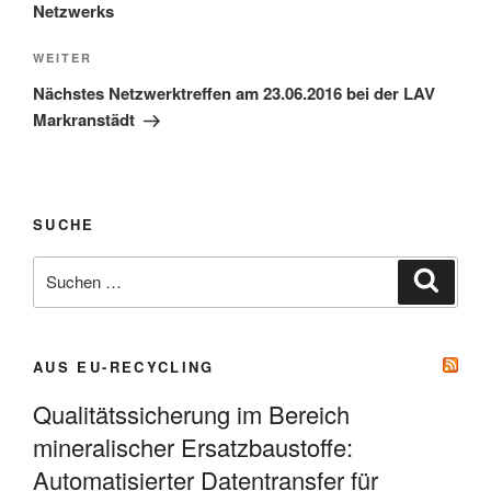
Netzwerks
Nächster
WEITER
Beitrag
Nächstes Netzwerktreffen am 23.06.2016 bei der LAV
Markranstädt
SUCHE
Suche
Suche
nach:
AUS EU-RECYCLING
Qualitätssicherung im Bereich
mineralischer Ersatzbaustoffe:
Automatisierter Datentransfer für