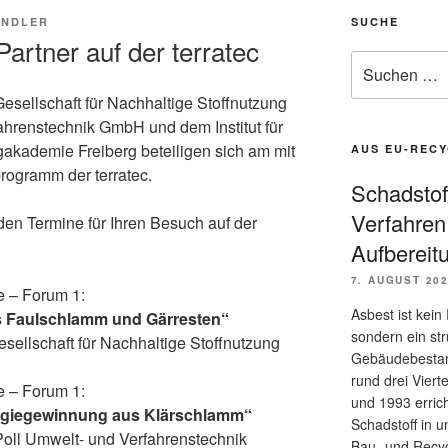
INDLER
SUCHE
artner auf der terratec
Suche
nach:
esellschaft für Nachhaltige Stoffnutzung
ahrenstechnik GmbH und dem Institut für
kademie Freiberg beteiligen sich am mit
AUS EU-RECY
rogramm der terratec.
Schadstof
Verfahren
nden Termine für Ihren Besuch auf der
Aufbereit
7. AUGUST 20
e – Forum 1:
Asbest ist kei
s Faulschlamm und Gärresten“
sondern ein str
sellschaft für Nachhaltige Stoffnutzung
Gebäudebestan
rund drei Viert
e – Forum 1:
und 1993 errich
rgiegewinnung aus Klärschlamm“
Schadstoff in 
Poll Umwelt- und Verfahrenstechnik
Bau- und Recyc