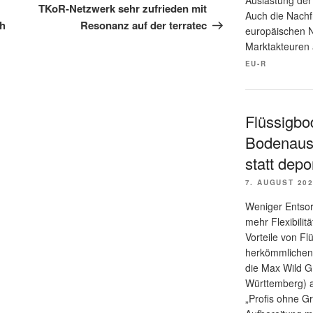
Beitrag
TKoR-Netzwerk sehr zufrieden mit
Auch die Nach
h
Resonanz auf der terratec
europäischen Na
Marktakteuren 
EU-R
Flüssigbo
Bodenaus
statt depo
7. AUGUST 20
Weniger Entsor
mehr Flexibilitä
Vorteile von F
herkömmlichen 
die Max Wild G
Württemberg) au
„Profis ohne G