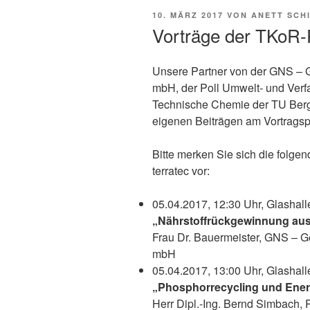
VERÖFFENTLICHT
10. MÄRZ 2017
VON
ANETT SCH
AM
Vorträge der TKoR-P
Unsere Partner von der GNS – G
mbH, der Poll Umwelt- und Verf
Technische Chemie der TU Berga
eigenen Beiträgen am Vortragsp
Bitte merken Sie sich die folge
terratec vor:
05.04.2017, 12:30 Uhr, Glashall
„Nährstoffrückgewinnung au
Frau Dr. Bauermeister, GNS – Ge
mbH
05.04.2017, 13:00 Uhr, Glashall
„Phosphorrecycling und Ene
Herr Dipl.-Ing. Bernd Simbach, 