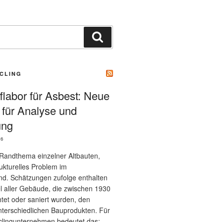
Suchen
CLING
flabor für Asbest: Neue
 für Analyse und
ung
26
n Randthema einzelner Altbauten,
ukturelles Problem im
d. Schätzungen zufolge enthalten
el aller Gebäude, die zwischen 1930
tet oder saniert wurden, den
unterschiedlichen Bauprodukten. Für
lingunternehmen bedeutet das: