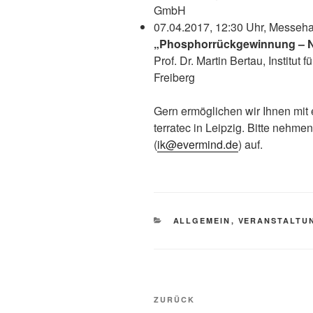
GmbH
07.04.2017, 12:30 Uhr, Messeha
„Phosphorrückgewinnung – N
Prof. Dr. Martin Bertau, Instit
Freiberg
Gern ermöglichen wir Ihnen mit
terratec in Leipzig. Bitte nehme
(
ik@evermind.de
) auf.
KATEGORIEN
ALLGEMEIN
,
VERANSTALTU
Beitragsnavigation
Vorheriger
ZURÜCK