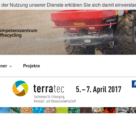
it der Nutzung unserer Dienste erklären Sie sich damit einvers
ZWERK
trum organisches Reststoffrecycling
tner
Projekte