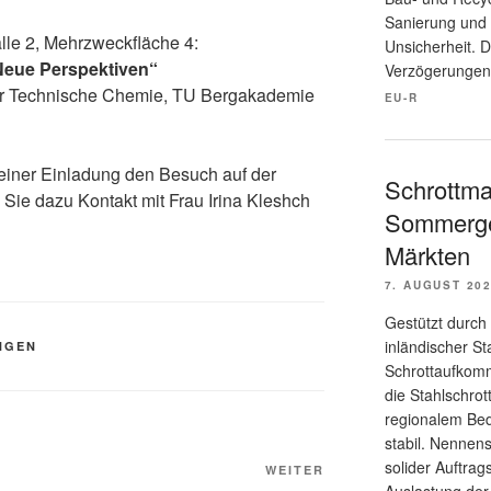
Sanierung und 
lle 2, Mehrzweckfläche 4:
Unsicherheit. D
eue Perspektiven“
Verzögerungen
ut für Technische Chemie, TU Bergakademie
EU-R
 einer Einladung den Besuch auf der
Schrottma
n Sie dazu Kontakt mit Frau Irina Kleshch
Sommerge
Märkten
7. AUGUST 20
Gestützt durch
inländischer S
NGEN
Schrottaufkomm
die Stahlschrot
regionalem Bed
stabil. Nennen
solider Auftra
Nächster
WEITER
Auslastung der