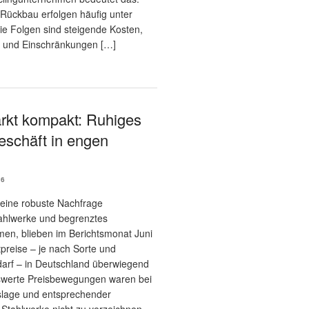
Rückbau erfolgen häufig unter
ie Folgen sind steigende Kosten,
 und Einschränkungen […]
rkt kompakt: Ruhiges
schäft in engen
26
 eine robuste Nachfrage
tahlwerke und begrenztes
en, blieben im Berichtsmonat Juni
tpreise – je nach Sorte und
arf – in Deutschland überwiegend
swerte Preisbewegungen waren bei
gslage und entsprechender
 Stahlwerke nicht zu verzeichnen.