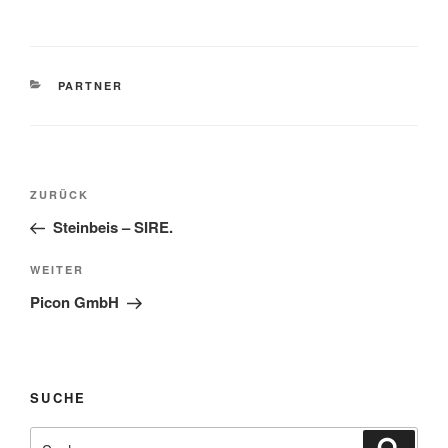
KATEGORIEN
PARTNER
Beitragsnavigation
Vorheriger
ZURÜCK
Beitrag
Steinbeis – SIRE.
Nächster
WEITER
Beitrag
Picon GmbH
SUCHE
Suche
Suche