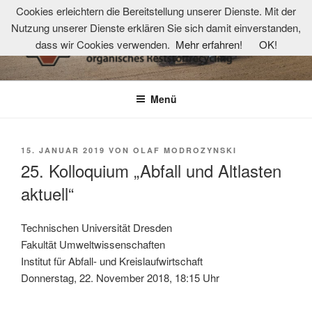
Zum
Cookies erleichtern die Bereitstellung unserer Dienste. Mit der
Inhalt
Nutzung unserer Dienste erklären Sie sich damit einverstanden,
springen
dass wir Cookies verwenden.
Mehr erfahren!
OK!
TKOR-NETZWERK
Technologie- und Kompetenzzentrum organisches Reststoffrecycling
Menü
VERÖFFENTLICHT
15. JANUAR 2019
VON
OLAF MODROZYNSKI
AM
25. Kolloquium „Abfall und Altlasten
aktuell“
Technischen Universität Dresden
Fakultät Umweltwissenschaften
Institut für Abfall- und Kreislaufwirtschaft
Donnerstag, 22. November 2018, 18:15 Uhr