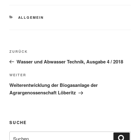
KATEGORIEN
ALLGEMEIN
Beitragsnavigation
Vorheriger
ZURÜCK
Beitrag
Wasser und Abwasser Technik, Ausgabe 4 / 2018
Nächster
WEITER
Beitrag
Weiterentwicklung der Biogasanlage der
Agrargenossenschaft Löberitz
SUCHE
Suche
Suche